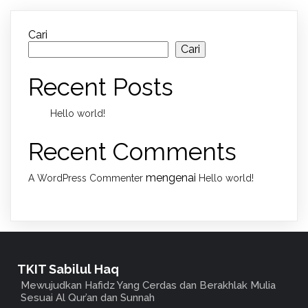
Cari
Cari
Recent Posts
Hello world!
Recent Comments
mengenai
A WordPress Commenter
Hello world!
TKIT Sabilul Haq
Mewujudkan Hafidz Yang Cerdas dan Berakhlak Mulia
Sesuai Al Qur’an dan Sunnah